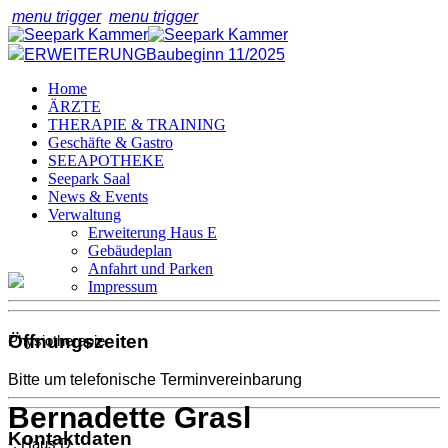
menu trigger
menu trigger
ERWEITERUNG
Baubeginn 11/2025
Home
ÄRZTE
THERAPIE & TRAINING
Geschäfte & Gastro
SEEAPOTHEKE
Seepark Saal
News & Events
Verwaltung
Erweiterung Haus E
Gebäudeplan
Anfahrt und Parken
Impressum
Öffnungszeiten
Physiotherapie
Bitte um telefonische Terminvereinbarung
Bernadette Grasl
Kontaktdaten
-, Haus
D