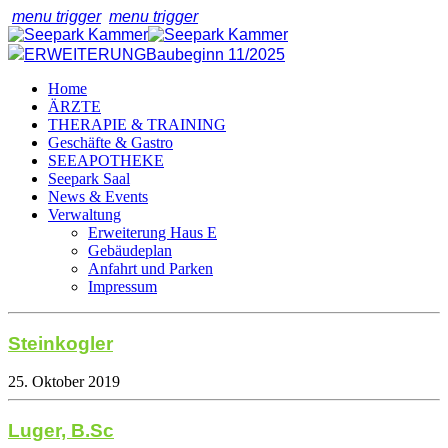
menu trigger
menu trigger
ERWEITERUNG
Baubeginn 11/2025
Home
ÄRZTE
THERAPIE & TRAINING
Geschäfte & Gastro
SEEAPOTHEKE
Seepark Saal
News & Events
Verwaltung
Erweiterung Haus E
Gebäudeplan
Anfahrt und Parken
Impressum
Steinkogler
25. Oktober 2019
Luger, B.Sc