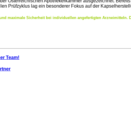
 Österreichischen Apothekerkammer ausgezeichnet. Bereits zum
llen Prüfzyklus lag ein besonderer Fokus auf der Kapselherste
n und maximale Sicherheit bei individuellen angefertigten Arzneimitteln
ser Team!
rtner