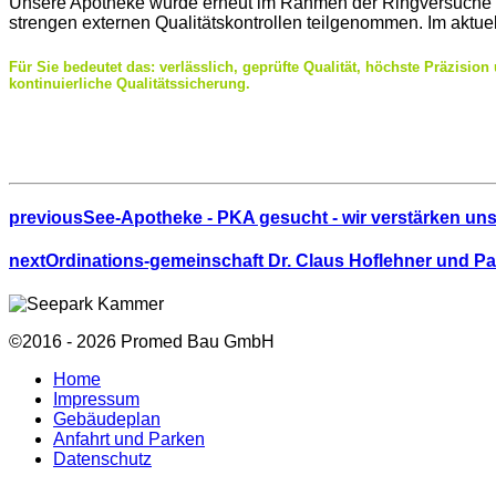
Unsere Apotheke wurde erneut im Rahmen der Ringversuche der
strengen externen Qualitätskontrollen teilgenommen. Im aktue
Für Sie bedeutet das: verlässlich, geprüfte Qualität, höchste Präzisio
kontinuierliche Qualitätssicherung.
previous
See-Apotheke - PKA gesucht - wir verstärken un
next
Ordinations-gemeinschaft Dr. Claus Hoflehner und Pa
©2016 - 2026 Promed Bau GmbH
Home
Impressum
Gebäudeplan
Anfahrt und Parken
Datenschutz