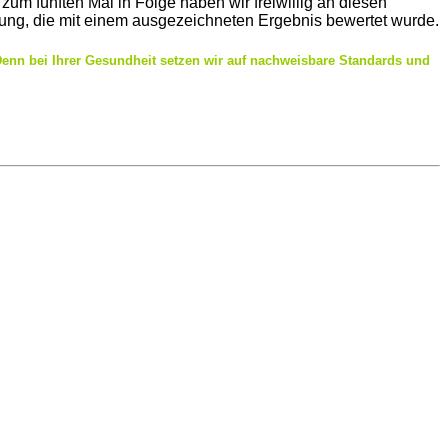
 fünften Mal in Folge haben wir freiwillig an diesen
llung, die mit einem ausgezeichneten Ergebnis bewertet wurde.
. Denn bei Ihrer Gesundheit setzen wir auf nachweisbare Standards und