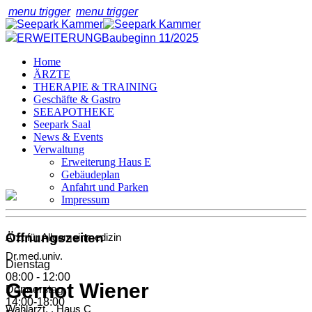
menu trigger
menu trigger
ERWEITERUNG
Baubeginn 11/2025
Home
ÄRZTE
THERAPIE & TRAINING
Geschäfte & Gastro
SEEAPOTHEKE
Seepark Saal
News & Events
Verwaltung
Erweiterung Haus E
Gebäudeplan
Anfahrt und Parken
Impressum
Öffnungszeiten
Arzt für Allgemeinmedizin
Dr.med.univ.
Dienstag
08:00 - 12:00
Gernot Wiener
Donnerstag
14:00-18:00
Wahlarzt, , Haus
C