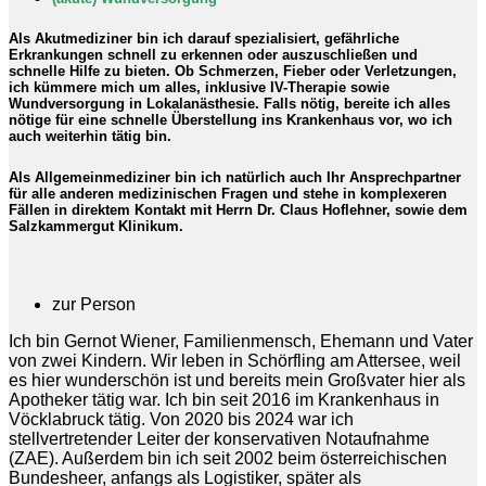
Als Akutmediziner bin ich darauf spezialisiert, gefährliche
Erkrankungen schnell zu erkennen oder auszuschließen und
schnelle Hilfe zu bieten. Ob Schmerzen, Fieber oder Verletzungen,
ich kümmere mich um alles, inklusive IV-Therapie sowie
Wundversorgung in Lokalanästhesie. Falls nötig, bereite ich alles
nötige für eine schnelle Überstellung ins Krankenhaus vor, wo ich
auch weiterhin tätig bin.
Als Allgemeinmediziner bin ich natürlich auch Ihr Ansprechpartner
für alle anderen medizinischen Fragen und stehe in komplexeren
Fällen in direktem Kontakt mit Herrn Dr. Claus Hoflehner, sowie dem
Salzkammergut Klinikum.
zur Person
Ich bin Gernot Wiener, Familienmensch, Ehemann und Vater
von zwei Kindern. Wir leben in Schörfling am Attersee, weil
es hier wunderschön ist und bereits mein Großvater hier als
Apotheker tätig war. Ich bin seit 2016 im Krankenhaus in
Vöcklabruck tätig. Von 2020 bis 2024 war ich
stellvertretender Leiter der konservativen Notaufnahme
(ZAE). Außerdem bin ich seit 2002 beim österreichischen
Bundesheer, anfangs als Logistiker, später als