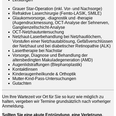
Grauer Star-Operation (inkl. Vor- und Nachsorge)
Refraktive Laserchirurgie (Femto-LASIK, SMILE)
Glaukomvorsorge, -diagnostik und -therapie
(Augendruckmessung, OCT-Analyse der Sehnerven,
Ganglienzellschicht-Analyse
OCT-Netzhautuntersuchung
Netzhaut-Laserbehandlung bei Netzhautlöchern,
Vorstufen einer Netzhautablösung, Gefäßverschlüssen
der Netzhaut und bei diabetischer Retinopathie (ALK)
Lasertherapie bei Nachstar
Vorsorge, Diagnose und Behandlung der
altersbedingten Makuladegeneration (AMD)
Augenlidstraffungen (Blepharoplastik)
Kontaktlinsen
Kinderaugenheilkunde & Orthoptik
Mutter-Kind-Pass-Untersuchungen
Gutachten
Um Ihre Wartezeit vor Ort für Sie so kurz wie möglich zu
halten, vergeben wir Termine grundsätzlich nach vorheriger
Anmeldung.
Sollten Sie eine akute Entzündung, eine Verletzung,